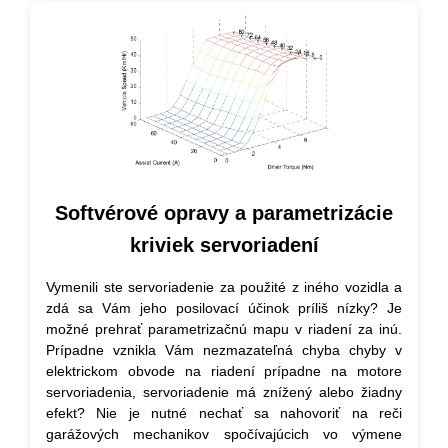
Softvérové opravy a parametrizácie
kriviek servoriadení
Vymenili ste servoriadenie za použité z iného vozidla a
zdá sa Vám jeho posilovací účinok príliš nízky? Je
možné prehrať parametrizačnú mapu v riadení za inú.
Prípadne vznikla Vám nezmazateľná chyba chyby v
elektrickom obvode na riadení prípadne na motore
servoriadenia, servoriadenie má znížený alebo žiadny
efekt? Nie je nutné nechať sa nahovoriť na reči
garážových mechanikov spočívajúcich vo výmene