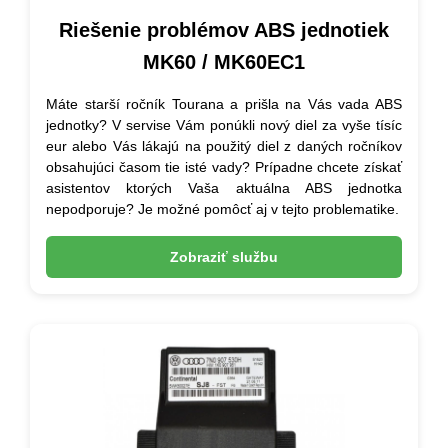
Riešenie problémov ABS jednotiek
MK60 / MK60EC1
Máte starší ročník Tourana a prišla na Vás vada ABS
jednotky? V servise Vám ponúkli nový diel za vyše tísíc
eur alebo Vás lákajú na použitý diel z daných ročníkov
obsahujúci časom tie isté vady? Prípadne chcete získať
asistentov ktorých Vaša aktuálna ABS jednotka
nepodporuje? Je možné pomôcť aj v tejto problematike.
Zobraziť službu