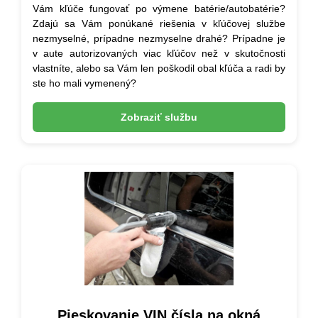
Vám kľúče fungovať po výmene batérie/autobatérie?
Zdajú sa Vám ponúkané riešenia v kľúčovej službe
nezmyselné, prípadne nezmyselne drahé? Prípadne je
v aute autorizovaných viac kľúčov než v skutočnosti
vlastníte, alebo sa Vám len poškodil obal kľúča a radi by
ste ho mali vymenený?
Zobraziť službu
Pieskovanie VIN čísla na okná