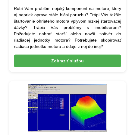
Robí Vám problém nejaký komponent na motore, ktorý
aj napriek oprave stále hlási poruchu? Trápi Vás ťažšie
štartovanie ohriateho motora vplyvom nízkej štartovacej
dávky? Trápia Vás problémy s imobilizérom?
Požadujete nahrať starší alebo novší softvér do
riadiacej jednotky motora? Potrebujete skopírovať
riadiacu jednotku motora a údaje z nej do inej?
Zobraziť službu