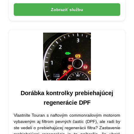
Zobraziť službu
Dorábka kontrolky prebiehajúcej
regenerácie DPF
Vlastníte Touran s naftovým commonrailovým motorom
vybaveným aj filtrom pevných častíc (DPF), ale radi by
ste vedeli o prebiehajúcej regenerácii filtra? Zastavenie
prebiehajúcej regenerácie je to najhoršie, čo uberá