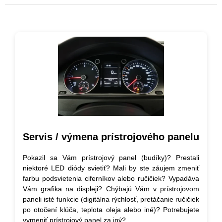
Servis / výmena prístrojového panelu
Pokazil sa Vám prístrojový panel (budíky)? Prestali
niektoré LED diódy svietiť? Mali by ste záujem zmeniť
farbu podsvietenia ciferníkov alebo ručičiek? Vypadáva
Vám grafika na displeji? Chýbajú Vám v prístrojovom
paneli isté funkcie (digitálna rýchlosť, pretáčanie ručičiek
po otočení klúča, teplota oleja alebo iné)? Potrebujete
vymeniť prístrojový panel za iný?