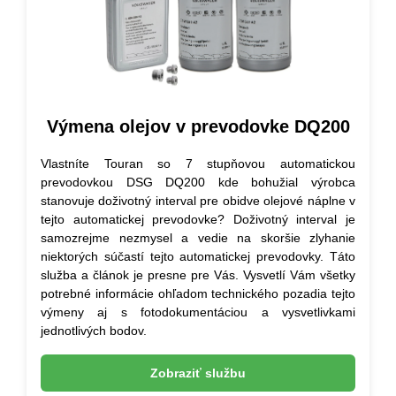
Výmena olejov v prevodovke DQ200
Vlastníte Touran so 7 stupňovou automatickou
prevodovkou DSG DQ200 kde bohužial výrobca
stanovuje doživotný interval pre obidve olejové náplne v
tejto automatickej prevodovke? Doživotný interval je
samozrejme nezmysel a vedie na skoršie zlyhanie
niektorých súčastí tejto automatickej prevodovky. Táto
služba a článok je presne pre Vás. Vysvetlí Vám všetky
potrebné informácie ohľadom technického pozadia tejto
výmeny aj s fotodokumentáciou a vysvetlivkami
jednotlivých bodov.
Zobraziť službu