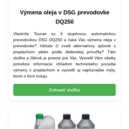
Výmena oleja v DSG prevodovke
DQ250
Vlastníte Touran so 6 stupňovou automatickou
prevodovkou DSG DQ250 a čaká Vás výmena oleja v
prevodovke? Váhate či zvoliť alternatívny spôsob s
preplachom alebo podla dielenskej príručky? Táto
služba a článok je presne pre Vás. Vysvetlí Vám všetky
potrebné informácie ohľadom technického pozadia
výmeny s preplachom a vysvetlí aj najrôznejšie mýty,
ktoré o ňom kolujú.
Zobraziť službu