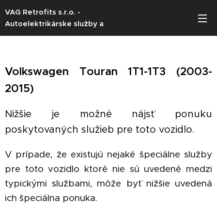
VAG Retrofits s.r.o. -
Autoelektrikárske služby a
softvérové úpravy vozidiel VW AG
(Škoda / Volkswagen / Seat / Audi)
Volkswagen Touran 1T1-1T3 (2003-
2015)
Nižšie je možné nájsť ponuku
poskytovaných služieb pre toto vozidlo.
V prípade, že existujú nejaké špeciálne služby
pre toto vozidlo ktoré nie sú uvedené medzi
typickými službami, môže byť nižšie uvedená
ich špeciálna ponuka.