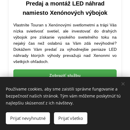
Predaj a montáž LED náhrad
namiesto Xenónových výbojok
Vlastníte Touran s Xenónovými svetlometmi a trápi Vás
nízka svietivosť svetiel, ale investovať do drahých
výbojok pre získanie vysokého svetelného toku na
nejaký čas než oslabnú sa Vám zdá nevýhodné?
Dokážem Vám predať za výhodnejšie peniaze LED
náhrady ktorých výhody prevažujú nad Xenonmi vo
všetkých ohľadoch.
Zobraziť službu
Používame cookies, aby sme zaistili správne fungovanie a
bezpečnosť našich stránok. Tým vám môžeme poskytnúť tú
najlepšiu skúsenosť z ich návštevy.
Prijať nevyhnutné
Prijať všetko