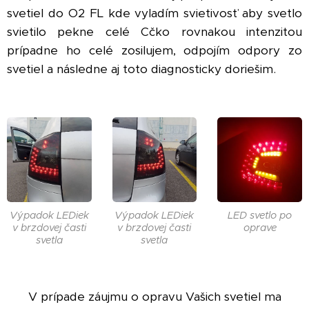
svetiel do O2 FL kde vyladím svietivosť aby svetlo
svietilo pekne celé Cčko rovnakou intenzitou
prípadne ho celé zosilujem, odpojím odpory zo
svetiel a následne aj toto diagnosticky doriešim.
Výpadok LEDiek
Výpadok LEDiek
LED svetlo po
v brzdovej časti
v brzdovej časti
oprave
svetla
svetla
V prípade záujmu o opravu Vašich svetiel ma