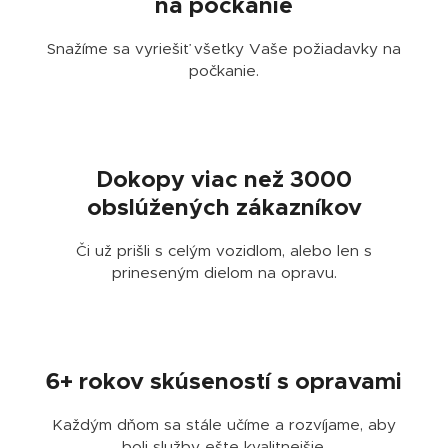
na počkanie
Snažíme sa vyriešiť všetky Vaše požiadavky na
počkanie.
🤝
Dokopy viac než 3000
obslúžených zákazníkov
Či už prišli s celým vozidlom, alebo len s
prineseným dielom na opravu.
🏆
6+ rokov skúseností s opravami
Každým dňom sa stále učíme a rozvíjame, aby
boli služby ešte kvalitnejšie.