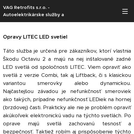
VAG Retrofits s.r.o. -
Autoelektrikárske služby a
softvérové úpravy vozidiel VW AG
(Škoda / Volkswagen / Seat / Audi)
Opravy LITEC LED svetiel
Táto služba je určená pre zákazníkov, ktorí vlastnia
Škodu Octaviu 2 a majú na nej inštalované zadné
LED svetlá od spoločnosti LITEC. Viem opraviť ako
svetlá z verzie Combi, tak aj Liftback, či s klasickou
variantou smerovky alebo dynamickou.
Najčastejšou závadou je nefunkčnosť smeroviek
ako takých, prípadne nefunkčnosť LEDiek na hornej
(brzdovej) časti. Prakticky ale nie je problém opraviť
akúkoľvek elektronickú vadu na týchto svetlách. Po
oprave majú svetlá zachovanú tesnosť a
bezpečnosť. Taktiež robím aj prispôsobenie týchto