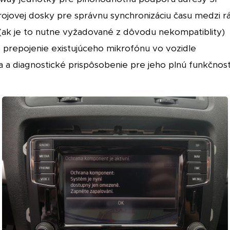
rojovej dosky pre správnu synchronizáciu času medzi r
k je to nutne vyžadované z dôvodu nekompatiblity)
 prepojenie existujúceho mikrofónu vo vozidle
 a diagnostické prispôsobenie pre jeho plnú funkčnos