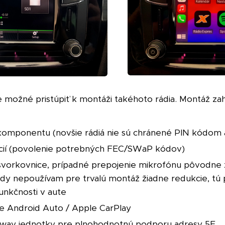
e možné pristúpiť k montáži takéhoto rádia. Montáž zah
omponentu (novšie rádiá nie sú chránené PIN kódom 
kcií (povolenie potrebných FEC/SWaP kódov)
 svorkovnice, prípadné prepojenie mikrofónu pôvodne 
ady nepoužívam pre trvalú montáž žiadne redukcie, tú
funkčnosti v aute
re Android Auto / Apple CarPlay
way jednotky pre plnohodnotnú podporu adresy 5F