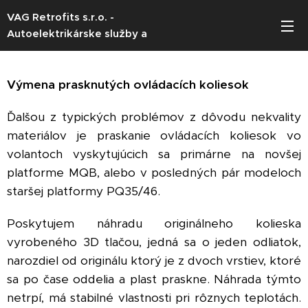
VAG Retrofits s.r.o. -
Autoelektrikárske služby a
softvérové úpravy vozidiel VW AG
(Škoda / Volkswagen / Seat / Audi)
Výmena prasknutých ovládacích koliesok
Ďalšou z typických problémov z dôvodu nekvality
materiálov je praskanie ovládacích koliesok vo
volantoch vyskytujúcich sa primárne na novšej
platforme MQB, alebo v posledných pár modeloch
staršej platformy PQ35/46.
Poskytujem náhradu originálneho kolieska
vyrobeného 3D tlačou, jedná sa o jeden odliatok,
narozdiel od originálu ktorý je z dvoch vrstiev, ktoré
sa po čase oddelia a plast praskne. Náhrada týmto
netrpí, má stabilné vlastnosti pri rôznych teplotách.