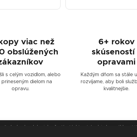
🤝
🏆
kopy viac než
6+ rokov
0 obslúžených
skúseností 
zákazníkov
opravami
išli s celým vozidlom, alebo
Každým dňom sa stále u
s prineseným dielom na
rozvíjame, aby boli služ
opravu.
kvalitnejšie.
ľvek obsahu alebo jeho častí z týchto stránok je bez súhlasu VA
hto stránkach, pokiaľ nie je uvedené inak, sú chránené v súlade