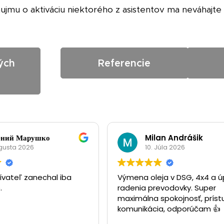
ujmu o aktiváciu niektorého z asistentov ma neváhajt
ých
Referencie
ений Марушко
Milan Andrášik
ugusta 2026
10. Júla 2026
ívateľ zanechal iba
Výmena oleja v DSG, 4x4 a 
.
radenia prevodovky. Super
maximálna spokojnosť, príst
komunikácia, odporúčam 👍