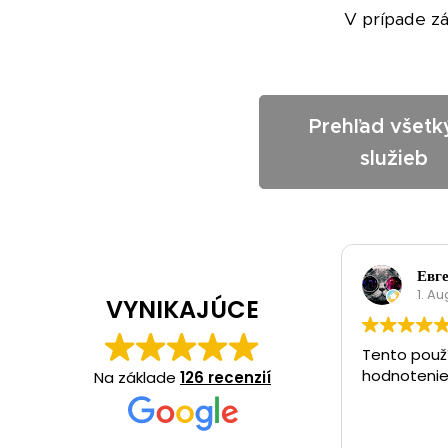
V prípade zá
Prehľad všetk
služieb
Евг
1. A
VYNIKAJÚCE
Tento použ
hodnotenie
Na základe
126 recenzií