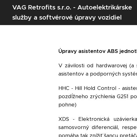
VAG Retrofits s.r.o. - Autoelektrikárske
služby a softvérové úpravy vozidiel
VW AG (Škoda / Volkswagen / Seat /
Audi)
Úpravy asistentov ABS jednot
V závilosti od hardwarovej (a
asistentov a podporných systé
HHC - Hill Hold Control - asis
pozdĺžneho zrýchlenia G251 p
pohne)
XDS - Elektronická uzávierka
samosvorný diferenciál, resp
pomáha tak znížiť šancu pretá