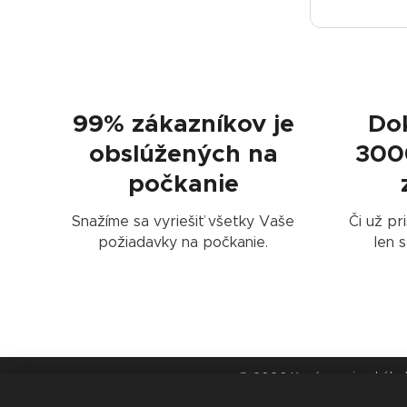
⏱️
99% zákazníkov je
Do
obslúžených na
300
počkanie
Snažíme sa vyriešiť všetky Vaše
Či už pr
požiadavky na počkanie.
len 
© 2026 Kopírovanie akéhoko
Všetky obchodné značky na týc