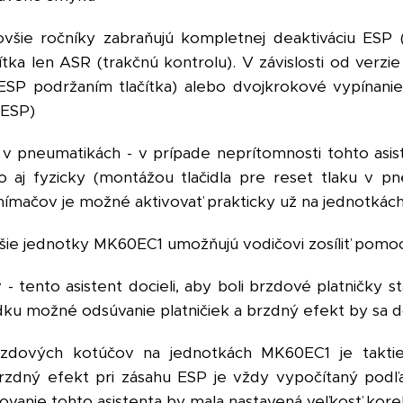
šie ročníky zabraňujú kompletnej deaktiváciu ESP (s
tka len ASR (trakčnú kontrolu). V závislosti od verzi
ESP podržaním tlačítka) alebo dvojkrokové vypínani
 ESP)
u v pneumatikách - v prípade neprítomnosti tohto asis
o aj fyzicky (montážou tlačidla pre reset tlaku v p
ímačov je možné aktivovať prakticky už na jednotk
všie jednotky MK60EC1 umožňujú vodičovi zosíliť pomo
 tento asistent docieli, aby boli brzdové platničky s
edku možné odsúvanie platničiek a brzdný efekt by sa do
zdových kotúčov na jednotkách MK60EC1 je takti
brzdný efekt pri zásahu ESP je vždy vypočítaný pod
govanie tohto asistenta by mala nastavená veľkosť kor