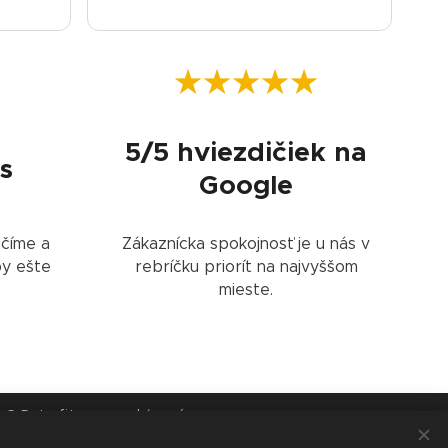
Čí
od
RJ
ma
★★★★★
ra
5/5 hviezdičiek na
s
Google
číme a
Zákaznícka spokojnosť je u nás v
by ešte
rebríčku priorít na najvyššom
mieste.
G Retrofits s.r.o. zakázané
 s obchodným právom, čo hlavne