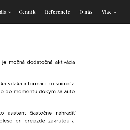
dla
Cenník
Referencie
O nás
Viac
e je možná dodatočná aktivácia
tka vďaka informácii zo snímača
lebo do momentu dokým sa auto
o asistent čiastočne nahradiť
oleso pri prejazde zákrutou a