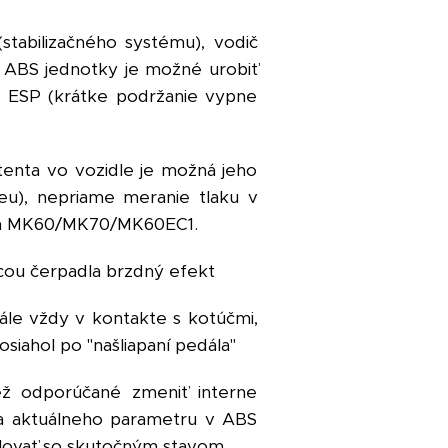
tabilizačného systému), vodič
e ABS jednotky je možné urobiť
e ESP (krátke podržanie vypne
tenta vo vozidle je možná jeho
neu), nepriame meranie tlaku v
ách MK60/MK70/MK60EC1.
cou čerpadla brzdný efekt
tále vždy v kontakte s kotúčmi,
siahol po "našliapaní pedála"
ež odporúčané zmeniť interne
ľa aktuálneho parametru v ABS
elovať so skutočným stavom.