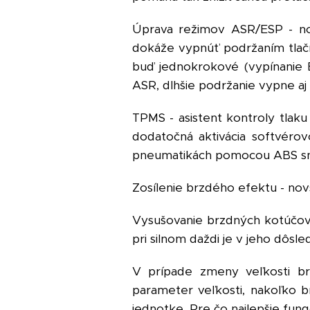
Úprava režimov ASR/ESP - nov
dokáže vypnúť podržaním tlačí
buď jednokrokové (vypínanie 
ASR, dlhšie podržanie vypne aj
TPMS - asistent kontroly tlak
dodatočná aktivácia softvérov
pneumatikách pomocou ABS sn
Zosílenie brzdého efektu - no
Vysušovanie brzdných kotúčov -
pri silnom daždi je v jeho dôsl
V prípade zmeny veľkosti br
parameter veľkosti, nakoľko 
jednotke. Pre čo najlepšie fun