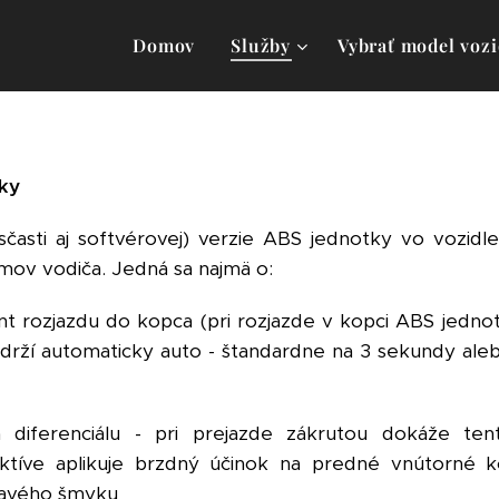
Domov
Služby
Vybrať model vozi
ky
 sčasti aj softvérovej) verzie ABS jednotky vo vozidl
mov vodiča. Jedná sa najmä o:
tent rozjazdu do kopca (pri rozjazde v kopci ABS jedno
održí automaticky auto - štandardne na 3 sekundy a
 diferenciálu - pri prejazde zákrutou dokáže tent
ektíve aplikuje brzdný účinok na predné vnútorné k
čavého šmyku